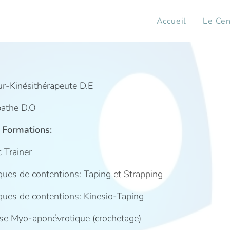
Accueil
Le Cen
r-Kinésithérapeute D.E
athe D.O
Formations:
c Trainer
ques de contentions: Taping et Strapping
ques de contentions: Kinesio-Taping
yse Myo-aponévrotique (crochetage)