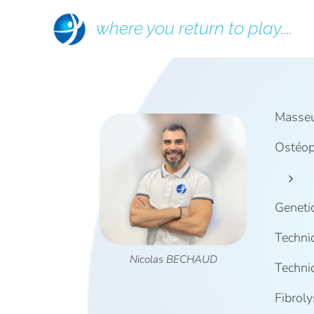
where you return to play....
Masseu
Ostéop
Geneti
Techni
Nicolas BECHAUD
Techni
Fibrol