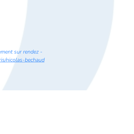
ement sur rendez -
ris/nicolas-bechaud