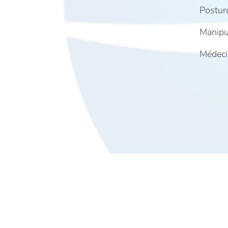
Posturo
Manipul
Médeci