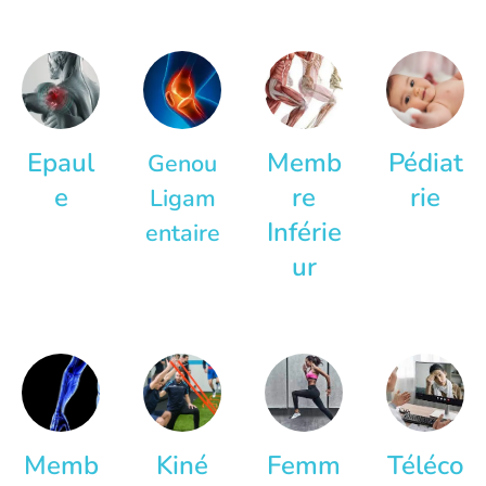
Epaul
Memb
Pédiat
Genou
e
re
rie
Ligam
Inférie
entaire
ur
Memb
Kiné
Femm
Téléco