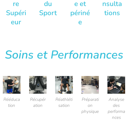
re
du
e et
nsulta
Supéri
Sport
périné
tions
eur
e
Soins et Performances
Rééduca
Récupér
Réathléti
Préparati
Analyse
tion
ation
sation
on
des
physique
performa
nces